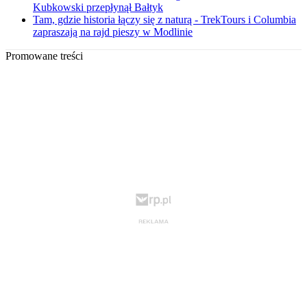
Kubkowski przepłynął Bałtyk
Tam, gdzie historia łączy się z naturą - TrekTours i Columbia
zapraszają na rajd pieszy w Modlinie
Promowane treści