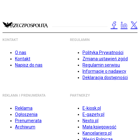
KONTAKT
REGULAMIN
O nas
Polityka Prywatności
Kontakt
Zmiana ustawień zgód
Napisz do nas
Regulamin serwisu
Informacje o nadawcy
Deklaracja dostępności
REKLAMA I PRENUMERATA
PARTNERZY
Reklama
E-kiosk.pl
Ogłoszenia
E-gazety.pl
Prenumerata
Nexto.pl
Archiwum
Mała księgowość
Kancelarierp.pl
Wieści Rolnicze