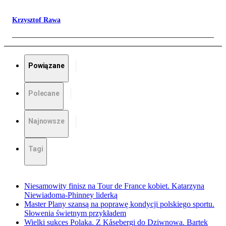
Krzysztof Rawa
Powiązane
Polecane
Najnowsze
Tagi
Niesamowity finisz na Tour de France kobiet. Katarzyna
Niewiadoma-Phinney liderką
Master Plany szansą na poprawę kondycji polskiego sportu.
Słowenia świetnym przykładem
Wielki sukces Polaka. Z Kåsebergi do Dziwnowa. Bartek