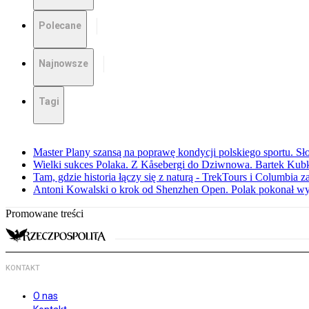
Polecane
Najnowsze
Tagi
Master Plany szansą na poprawę kondycji polskiego sportu. S
Wielki sukces Polaka. Z Kåsebergi do Dziwnowa. Bartek Kubk
Tam, gdzie historia łączy się z naturą - TrekTours i Columbia z
Antoni Kowalski o krok od Shenzhen Open. Polak pokonał w
Promowane treści
KONTAKT
O nas