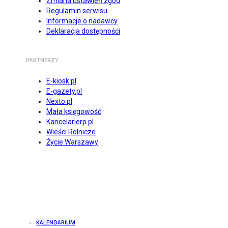
Zmiana ustawień zgód
Regulamin serwisu
Informacje o nadawcy
Deklaracja dostępności
PARTNERZY
E-kiosk.pl
E-gazety.pl
Nexto.pl
Mała księgowość
Kancelarierp.pl
Wieści Rolnicze
Życie Warszawy
KALENDARIUM