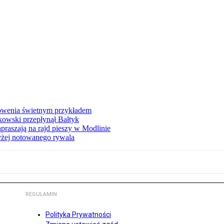
łowenia świetnym przykładem
owski przepłynął Bałtyk
apraszają na rajd pieszy w Modlinie
yżej notowanego rywala
REGULAMIN
Polityka Prywatności