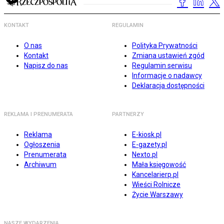
KONTAKT
REGULAMIN
O nas
Polityka Prywatności
Kontakt
Zmiana ustawień zgód
Napisz do nas
Regulamin serwisu
Informacje o nadawcy
Deklaracja dostępności
REKLAMA I PRENUMERATA
PARTNERZY
Reklama
E-kiosk.pl
Ogłoszenia
E-gazety.pl
Prenumerata
Nexto.pl
Archiwum
Mała księgowość
Kancelarierp.pl
Wieści Rolnicze
Życie Warszawy
NASZE WYDARZENIA