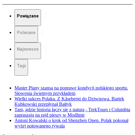
Powiązane
Polecane
Najnowsze
Tagi
Master Plany szansą na poprawę kondycji polskiego sportu.
Słowenia świetnym przykładem
Wielki sukces Polaka. Z Kåsebergi do Dziwnowa. Bartek
Kubkowski przepłynął Bałtyk
Tam, gdzie historia łączy się z naturą - TrekTours i Columbia
zapraszają na rajd pieszy w Modlinie
Antoni Kowalski o krok od Shenzhen Open. Polak pokonał
wyżej notowanego rywala