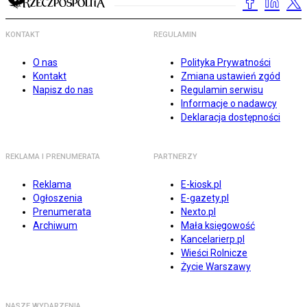
KONTAKT
REGULAMIN
O nas
Polityka Prywatności
Kontakt
Zmiana ustawień zgód
Napisz do nas
Regulamin serwisu
Informacje o nadawcy
Deklaracja dostępności
REKLAMA I PRENUMERATA
PARTNERZY
Reklama
E-kiosk.pl
Ogłoszenia
E-gazety.pl
Prenumerata
Nexto.pl
Archiwum
Mała księgowość
Kancelarierp.pl
Wieści Rolnicze
Życie Warszawy
NASZE WYDARZENIA