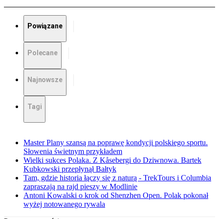
Powiązane
Polecane
Najnowsze
Tagi
Master Plany szansą na poprawę kondycji polskiego sportu.
Słowenia świetnym przykładem
Wielki sukces Polaka. Z Kåsebergi do Dziwnowa. Bartek
Kubkowski przepłynął Bałtyk
Tam, gdzie historia łączy się z naturą - TrekTours i Columbia
zapraszają na rajd pieszy w Modlinie
Antoni Kowalski o krok od Shenzhen Open. Polak pokonał
wyżej notowanego rywala