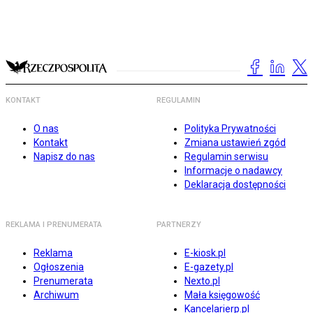
KONTAKT
REGULAMIN
O nas
Polityka Prywatności
Kontakt
Zmiana ustawień zgód
Napisz do nas
Regulamin serwisu
Informacje o nadawcy
Deklaracja dostępności
REKLAMA I PRENUMERATA
PARTNERZY
Reklama
E-kiosk.pl
Ogłoszenia
E-gazety.pl
Prenumerata
Nexto.pl
Archiwum
Mała księgowość
Kancelarierp.pl