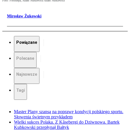
Foto: Fotorzepa, Adam Nurkiewicz Adam Nurkiewicz
Mirosław Żukowski
Powiązane
Polecane
Najnowsze
Tagi
Master Plany szansą na poprawę kondycji polskiego sportu.
Słowenia świetnym przykładem
Wielki sukces Polaka. Z Kåsebergi do Dziwnowa. Bartek
Kubkowski przepłynął Bałtyk