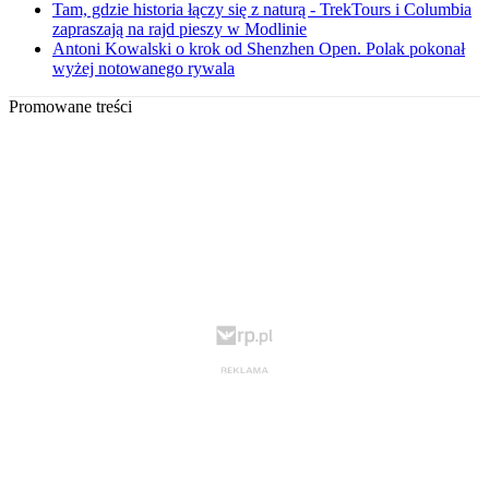
Tam, gdzie historia łączy się z naturą - TrekTours i Columbia
zapraszają na rajd pieszy w Modlinie
Antoni Kowalski o krok od Shenzhen Open. Polak pokonał
wyżej notowanego rywala
Promowane treści