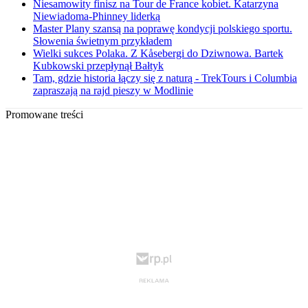
Niesamowity finisz na Tour de France kobiet. Katarzyna
Niewiadoma-Phinney liderką
Master Plany szansą na poprawę kondycji polskiego sportu.
Słowenia świetnym przykładem
Wielki sukces Polaka. Z Kåsebergi do Dziwnowa. Bartek
Kubkowski przepłynął Bałtyk
Tam, gdzie historia łączy się z naturą - TrekTours i Columbia
zapraszają na rajd pieszy w Modlinie
Promowane treści