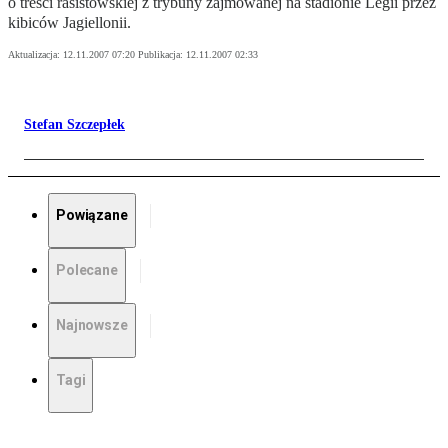
o treści rasistowskiej z trybuny zajmowanej na stadionie Legii przez
kibiców Jagiellonii.
Aktualizacja:
12.11.2007 07:20
Publikacja:
12.11.2007 02:33
Stefan Szczepłek
Powiązane
Polecane
Najnowsze
Tagi