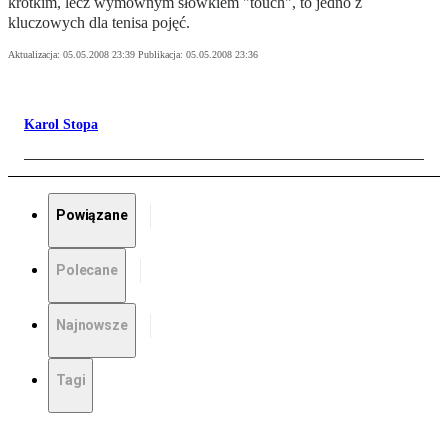
krótkim, lecz wymownym słówkiem "touch", to jedno z
kluczowych dla tenisa pojęć.
Aktualizacja:
05.05.2008 23:39
Publikacja:
05.05.2008 23:36
Karol Stopa
Powiązane
Polecane
Najnowsze
Tagi