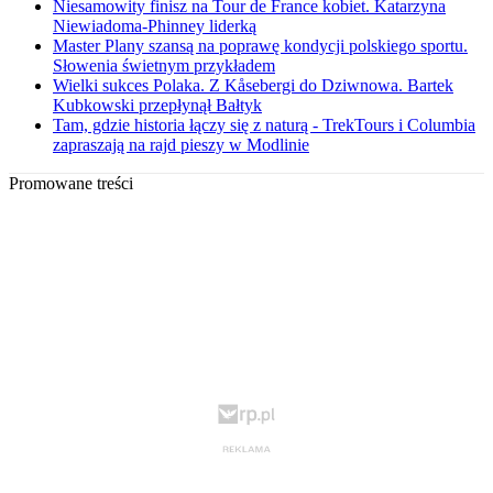
Niesamowity finisz na Tour de France kobiet. Katarzyna
Niewiadoma-Phinney liderką
Master Plany szansą na poprawę kondycji polskiego sportu.
Słowenia świetnym przykładem
Wielki sukces Polaka. Z Kåsebergi do Dziwnowa. Bartek
Kubkowski przepłynął Bałtyk
Tam, gdzie historia łączy się z naturą - TrekTours i Columbia
zapraszają na rajd pieszy w Modlinie
Promowane treści