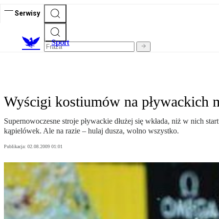
Serwisy
S
port
Wyścigi kostiumów na pływackich m
Supernowoczesne stroje pływackie dłużej się wkłada, niż w nich sta
kąpielówek. Ale na razie – hulaj dusza, wolno wszystko.
Publikacja:
02.08.2009 01:01