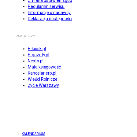
Zmiana ustawień zgód
Regulamin serwisu
Informacje o nadawcy
Deklaracja dostępności
PARTNERZY
E-kiosk.pl
E-gazety.pl
Nexto.pl
Mała księgowość
Kancelarierp.pl
Wieści Rolnicze
Życie Warszawy
KALENDARIUM