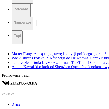
Polecane
Najnowsze
Tagi
Master Plany szansą na poprawę kondycji polskiego sportu. S
Wielki sukces Polaka. Z Kåsebergi do Dziwnowa. Bartek Kubk
Tam, gdzie historia łączy się z naturą - TrekTours i Columbia z
Antoni Kowalski o krok od Shenzhen Open. Polak pokonał w
Promowane treści
KONTAKT
O nas