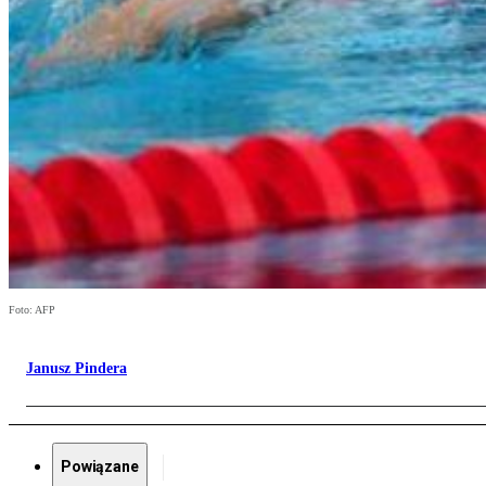
Foto: AFP
Janusz Pindera
Powiązane