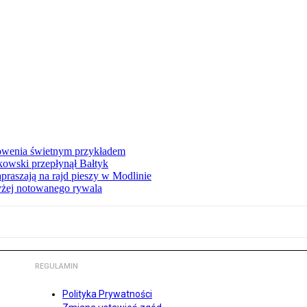
łowenia świetnym przykładem
owski przepłynął Bałtyk
apraszają na rajd pieszy w Modlinie
yżej notowanego rywala
REGULAMIN
Polityka Prywatności