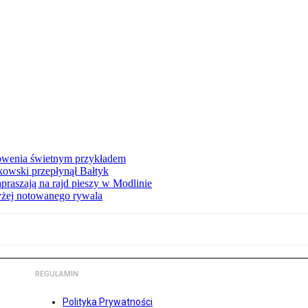
łowenia świetnym przykładem
owski przepłynął Bałtyk
apraszają na rajd pieszy w Modlinie
yżej notowanego rywala
REGULAMIN
Polityka Prywatności