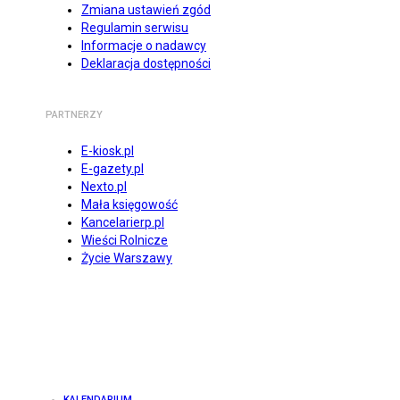
Zmiana ustawień zgód
Regulamin serwisu
Informacje o nadawcy
Deklaracja dostępności
PARTNERZY
E-kiosk.pl
E-gazety.pl
Nexto.pl
Mała księgowość
Kancelarierp.pl
Wieści Rolnicze
Życie Warszawy
KALENDARIUM