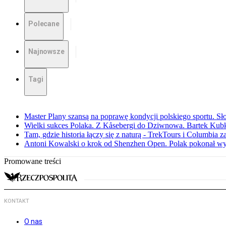
Polecane
Najnowsze
Tagi
Master Plany szansą na poprawę kondycji polskiego sportu. S
Wielki sukces Polaka. Z Kåsebergi do Dziwnowa. Bartek Kubk
Tam, gdzie historia łączy się z naturą - TrekTours i Columbia z
Antoni Kowalski o krok od Shenzhen Open. Polak pokonał w
Promowane treści
KONTAKT
O nas