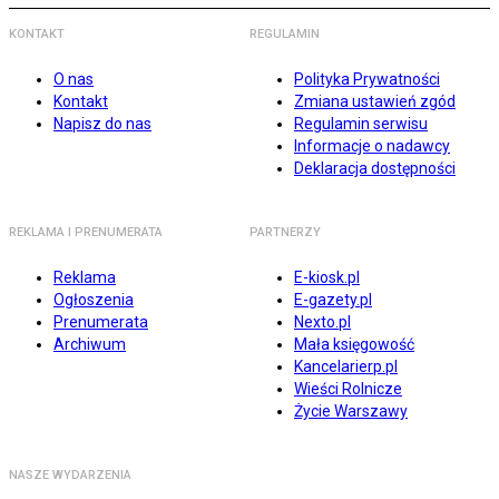
KONTAKT
REGULAMIN
O nas
Polityka Prywatności
Kontakt
Zmiana ustawień zgód
Napisz do nas
Regulamin serwisu
Informacje o nadawcy
Deklaracja dostępności
REKLAMA I PRENUMERATA
PARTNERZY
Reklama
E-kiosk.pl
Ogłoszenia
E-gazety.pl
Prenumerata
Nexto.pl
Archiwum
Mała księgowość
Kancelarierp.pl
Wieści Rolnicze
Życie Warszawy
NASZE WYDARZENIA