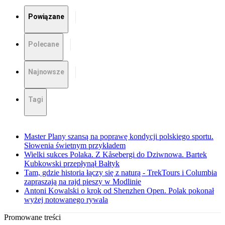
Powiązane
Polecane
Najnowsze
Tagi
Master Plany szansą na poprawę kondycji polskiego sportu.
Słowenia świetnym przykładem
Wielki sukces Polaka. Z Kåsebergi do Dziwnowa. Bartek
Kubkowski przepłynął Bałtyk
Tam, gdzie historia łączy się z naturą - TrekTours i Columbia
zapraszają na rajd pieszy w Modlinie
Antoni Kowalski o krok od Shenzhen Open. Polak pokonał
wyżej notowanego rywala
Promowane treści