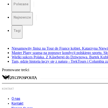
Polecane
Najnowsze
Tagi
Niesamowity finisz na Tour de France kobiet. Katarzyna Niew
Master Plany szansą na poprawę kondycji polskiego sportu. S
Wielki sukces Polaka. Z Kåsebergi do Dziwnowa. Bartek Kubk
Tam, gdzie historia łączy się z naturą - TrekTours i Columbia z
Promowane treści
KONTAKT
O nas
Kontakt