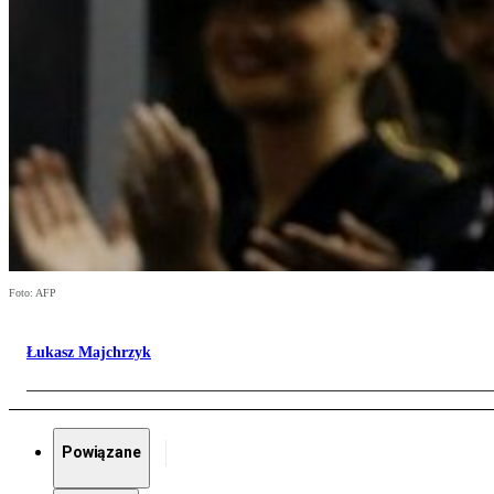
Foto: AFP
Łukasz Majchrzyk
Powiązane