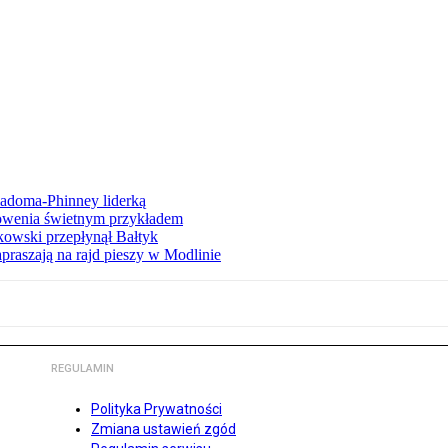
iadoma-Phinney liderką
łowenia świetnym przykładem
owski przepłynął Bałtyk
apraszają na rajd pieszy w Modlinie
REGULAMIN
Polityka Prywatności
Zmiana ustawień zgód