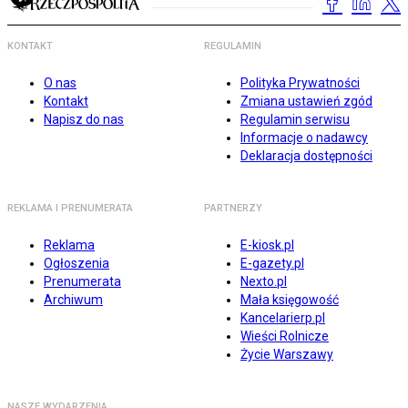
KONTAKT
REGULAMIN
O nas
Polityka Prywatności
Kontakt
Zmiana ustawień zgód
Napisz do nas
Regulamin serwisu
Informacje o nadawcy
Deklaracja dostępności
REKLAMA I PRENUMERATA
PARTNERZY
Reklama
E-kiosk.pl
Ogłoszenia
E-gazety.pl
Prenumerata
Nexto.pl
Archiwum
Mała księgowość
Kancelarierp.pl
Wieści Rolnicze
Życie Warszawy
NASZE WYDARZENIA