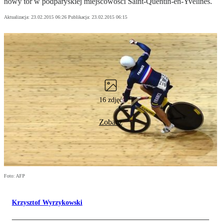
nowy tor w podparyskiej miejscowości Saint-Quentin-en-Yvelines.
Aktualizacja:
23.02.2015 06:26
Publikacja:
23.02.2015 06:15
16 zdjęć
Zobacz
Foto: AFP
Krzysztof Wyrzykowski