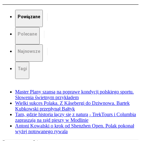
Powiązane
Polecane
Najnowsze
Tagi
Master Plany szansą na poprawę kondycji polskiego sportu.
Słowenia świetnym przykładem
Wielki sukces Polaka. Z Kåsebergi do Dziwnowa. Bartek
Kubkowski przepłynął Bałtyk
Tam, gdzie historia łączy się z naturą - TrekTours i Columbia
zapraszają na rajd pieszy w Modlinie
Antoni Kowalski o krok od Shenzhen Open. Polak pokonał
wyżej notowanego rywala