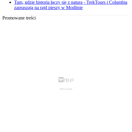
Tam, gdzie historia łączy się z naturą - TrekTours i Columbia
zapraszają na rajd pieszy w Modlinie
Promowane treści