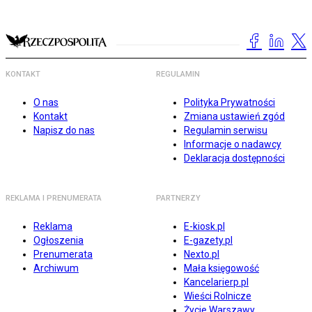
KONTAKT
REGULAMIN
O nas
Polityka Prywatności
Kontakt
Zmiana ustawień zgód
Napisz do nas
Regulamin serwisu
Informacje o nadawcy
Deklaracja dostępności
REKLAMA I PRENUMERATA
PARTNERZY
Reklama
E-kiosk.pl
Ogłoszenia
E-gazety.pl
Prenumerata
Nexto.pl
Archiwum
Mała księgowość
Kancelarierp.pl
Wieści Rolnicze
Życie Warszawy