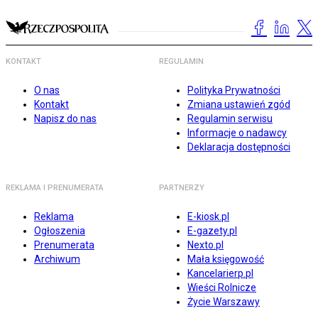
KONTAKT
REGULAMIN
O nas
Polityka Prywatności
Kontakt
Zmiana ustawień zgód
Napisz do nas
Regulamin serwisu
Informacje o nadawcy
Deklaracja dostępności
REKLAMA I PRENUMERATA
PARTNERZY
Reklama
E-kiosk.pl
Ogłoszenia
E-gazety.pl
Prenumerata
Nexto.pl
Archiwum
Mała księgowość
Kancelarierp.pl
Wieści Rolnicze
Życie Warszawy