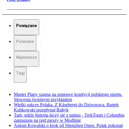
Powiązane
Polecane
Najnowsze
Tagi
Master Plany szansą na poprawę kondycji polskiego sportu.
Słowenia świetnym przykładem
Wielki sukces Polaka. Z Kåsebergi do Dziwnowa. Bartek
Kubkowski przepłynął Bałtyk
Tam, gdzie historia łączy się z naturą - TrekTours i Columbia
zapraszają na rajd pieszy w Modlinie
Antoni Kowalski o krok od Shenzhen Open. Polak pokonał