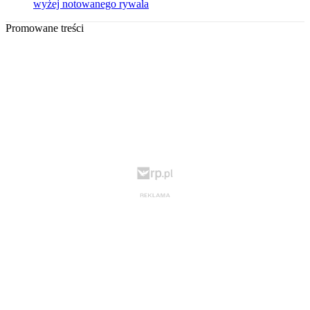
wyżej notowanego rywala
Promowane treści