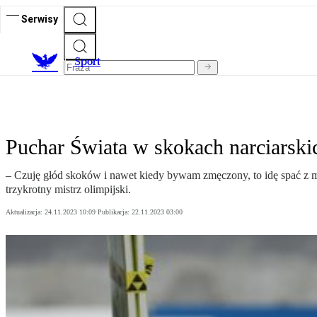
Serwisy
S
port
Puchar Świata w skokach narciarski
– Czuję głód skoków i nawet kiedy bywam zmęczony, to idę spać z 
trzykrotny mistrz olimpijski.
Aktualizacja:
24.11.2023 10:09
Publikacja:
22.11.2023 03:00