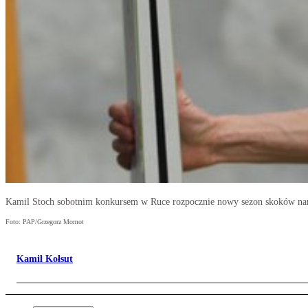
Kamil Stoch sobotnim konkursem w Ruce rozpocznie nowy sezon skoków nar
Foto: PAP/Grzegorz Momot
Kamil Kołsut