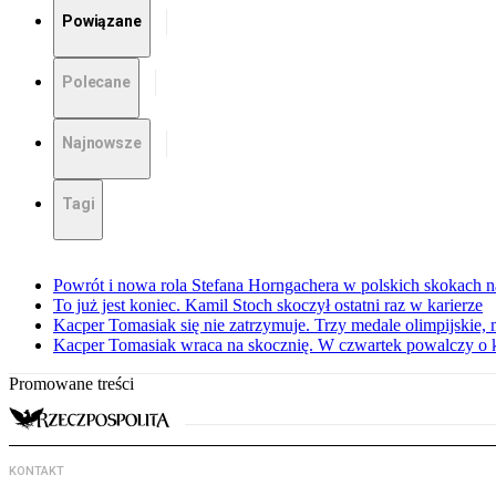
Powiązane
Polecane
Najnowsze
Tagi
Powrót i nowa rola Stefana Horngachera w polskich skokach n
To już jest koniec. Kamil Stoch skoczył ostatni raz w karierze
Kacper Tomasiak się nie zatrzymuje. Trzy medale olimpijskie, m
Kacper Tomasiak wraca na skocznię. W czwartek powalczy o 
Promowane treści
KONTAKT