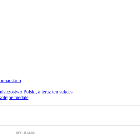
arciarskich
istrzostwo Polski, a teraz ten sukces
kolejne medale
REGULAMIN