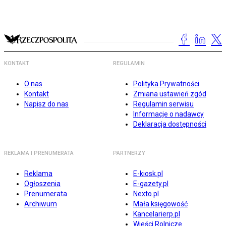
KONTAKT
REGULAMIN
O nas
Polityka Prywatności
Kontakt
Zmiana ustawień zgód
Napisz do nas
Regulamin serwisu
Informacje o nadawcy
Deklaracja dostępności
REKLAMA I PRENUMERATA
PARTNERZY
Reklama
E-kiosk.pl
Ogłoszenia
E-gazety.pl
Prenumerata
Nexto.pl
Archiwum
Mała księgowość
Kancelarierp.pl
Wieści Rolnicze