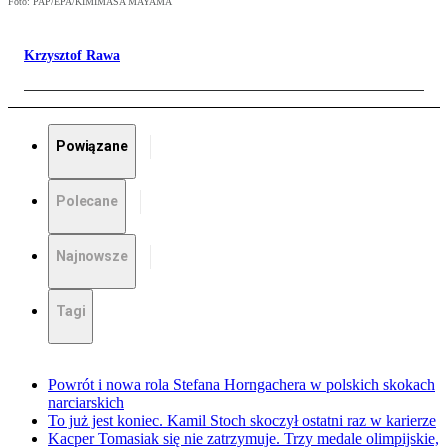
Foto: PAP/EPA/KIMIMASA MAYAMA
Krzysztof Rawa
Powiązane
Polecane
Najnowsze
Tagi
Powrót i nowa rola Stefana Horngachera w polskich skokach
narciarskich
To już jest koniec. Kamil Stoch skoczył ostatni raz w karierze
Kacper Tomasiak się nie zatrzymuje. Trzy medale olimpijskie,