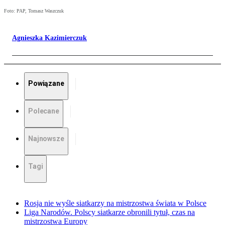
Foto: PAP, Tomasz Waszczuk
Agnieszka Kazimierczuk
Powiązane
Polecane
Najnowsze
Tagi
Rosja nie wyśle siatkarzy na mistrzostwa świata w Polsce
Liga Narodów. Polscy siatkarze obronili tytuł, czas na
mistrzostwa Europy