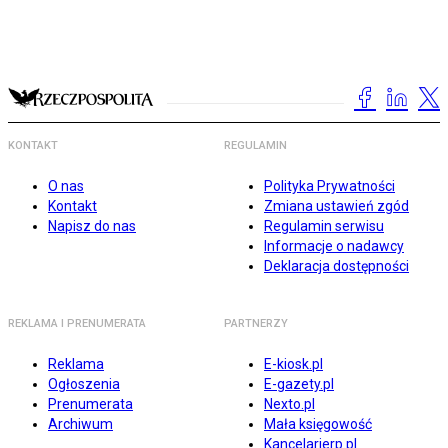
KONTAKT
REGULAMIN
O nas
Polityka Prywatności
Kontakt
Zmiana ustawień zgód
Napisz do nas
Regulamin serwisu
Informacje o nadawcy
Deklaracja dostępności
REKLAMA I PRENUMERATA
PARTNERZY
Reklama
E-kiosk.pl
Ogłoszenia
E-gazety.pl
Prenumerata
Nexto.pl
Archiwum
Mała księgowość
Kancelarierp.pl