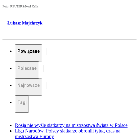
Foto: REUTERS/Noel Celis
Łukasz Majchrzyk
Powiązane
Polecane
Najnowsze
Tagi
Rosja nie wyśle siatkarzy na mistrzostwa świata w Polsce
Liga Narodów. Polscy siatkarze obronili tytuł, czas na
mistrzostwa Europy