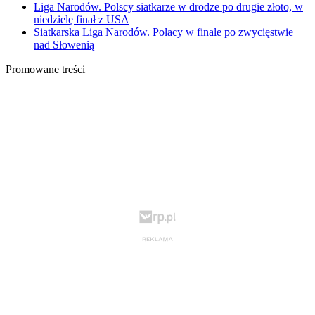
Liga Narodów. Polscy siatkarze w drodze po drugie złoto, w
niedzielę finał z USA
Siatkarska Liga Narodów. Polacy w finale po zwycięstwie
nad Słowenią
Promowane treści