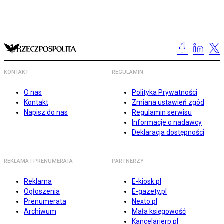
KONTAKT
REGULAMIN
O nas
Polityka Prywatności
Kontakt
Zmiana ustawień zgód
Napisz do nas
Regulamin serwisu
Informacje o nadawcy
Deklaracja dostępności
REKLAMA I PRENUMERATA
PARTNERZY
Reklama
E-kiosk.pl
Ogłoszenia
E-gazety.pl
Prenumerata
Nexto.pl
Archiwum
Mała księgowość
Kancelarierp.pl