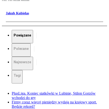
Foto: PAP/Michał Meissner
Jakub Kubielas
Powiązane
Polecane
Najnowsze
Tagi
PlusLiga. Koniec siatkówki w Lubinie, Stilon Gorzów
wchodzi do gry
Firmy coraz więcej pieniędzy wydają na krajowy sport.
Będzie rekord?