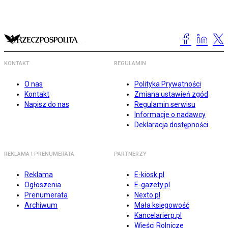
KONTAKT
REGULAMIN
O nas
Polityka Prywatności
Kontakt
Zmiana ustawień zgód
Napisz do nas
Regulamin serwisu
Informacje o nadawcy
Deklaracja dostępności
REKLAMA I PRENUMERATA
PARTNERZY
Reklama
E-kiosk.pl
Ogłoszenia
E-gazety.pl
Prenumerata
Nexto.pl
Archiwum
Mała księgowość
Kancelarierp.pl
Wieści Rolnicze