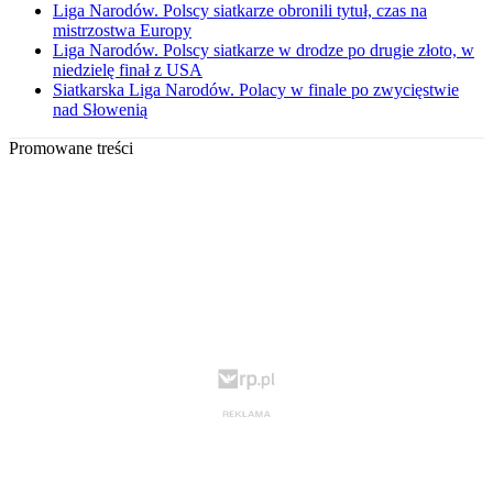
Liga Narodów. Polscy siatkarze obronili tytuł, czas na
mistrzostwa Europy
Liga Narodów. Polscy siatkarze w drodze po drugie złoto, w
niedzielę finał z USA
Siatkarska Liga Narodów. Polacy w finale po zwycięstwie
nad Słowenią
Promowane treści