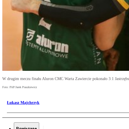
W drugim meczu finału Aluron CMC Warta Zawiercie pokonało 3:1 Jastrzębs
Foto: PAP/Jarek Praszkiewicz
Łukasz Majchrzyk
Powiązane