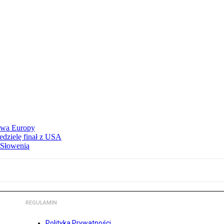
stwa Europy
edzielę finał z USA
 Słowenią
REGULAMIN
Polityka Prywatności