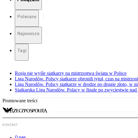
Polecane
Najnowsze
Tagi
Rosja nie wyśle siatkarzy na mistrzostwa świata w Polsce
Liga Narodów. Polscy siatkarze obronili tytuł, czas na mistrzo
Liga Narodów. Polscy siatkarze w drodze po drugie złoto, w ni
Siatkarska Liga Narodów. Polacy w finale po zwycięstwie nad
Promowane treści
KONTAKT
O nas