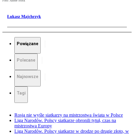
Foto: Adobe Stock
Łukasz Majchrzyk
Powiązane
Polecane
Najnowsze
Tagi
Rosja nie wyśle siatkarzy na mistrzostwa świata w Polsce
Liga Narodów. Polscy siatkarze obronili tytuł, czas na
mistrzostwa Europy
Liga Narodów. Polscy siatkarze w drodze po drugie złoto, w