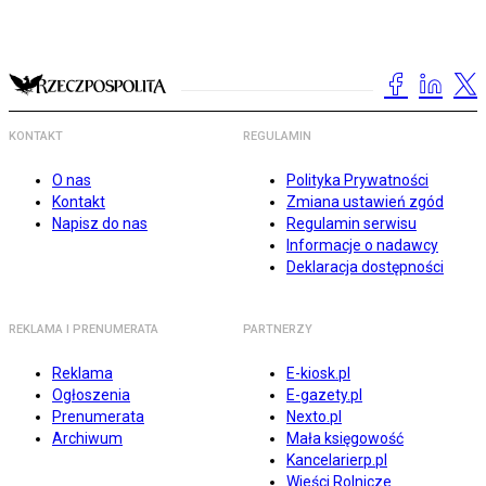
KONTAKT
REGULAMIN
O nas
Polityka Prywatności
Kontakt
Zmiana ustawień zgód
Napisz do nas
Regulamin serwisu
Informacje o nadawcy
Deklaracja dostępności
REKLAMA I PRENUMERATA
PARTNERZY
Reklama
E-kiosk.pl
Ogłoszenia
E-gazety.pl
Prenumerata
Nexto.pl
Archiwum
Mała księgowość
Kancelarierp.pl
Wieści Rolnicze