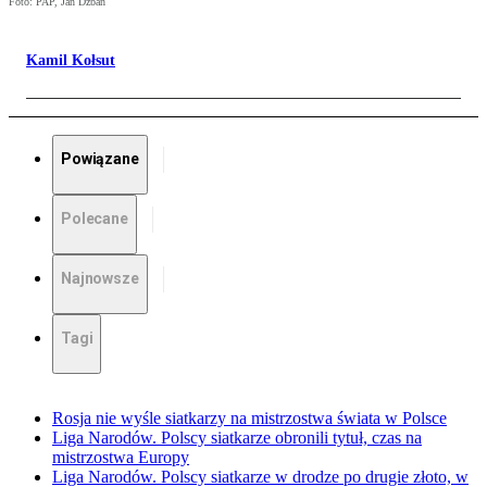
Foto: PAP, Jan Dzban
Kamil Kołsut
Powiązane
Polecane
Najnowsze
Tagi
Rosja nie wyśle siatkarzy na mistrzostwa świata w Polsce
Liga Narodów. Polscy siatkarze obronili tytuł, czas na
mistrzostwa Europy
Liga Narodów. Polscy siatkarze w drodze po drugie złoto, w