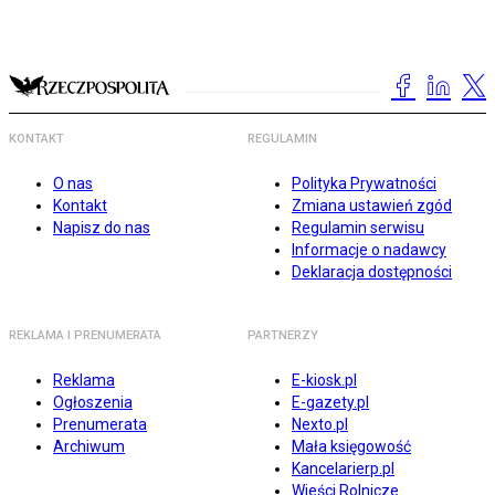
KONTAKT
REGULAMIN
O nas
Polityka Prywatności
Kontakt
Zmiana ustawień zgód
Napisz do nas
Regulamin serwisu
Informacje o nadawcy
Deklaracja dostępności
REKLAMA I PRENUMERATA
PARTNERZY
Reklama
E-kiosk.pl
Ogłoszenia
E-gazety.pl
Prenumerata
Nexto.pl
Archiwum
Mała księgowość
Kancelarierp.pl
Wieści Rolnicze