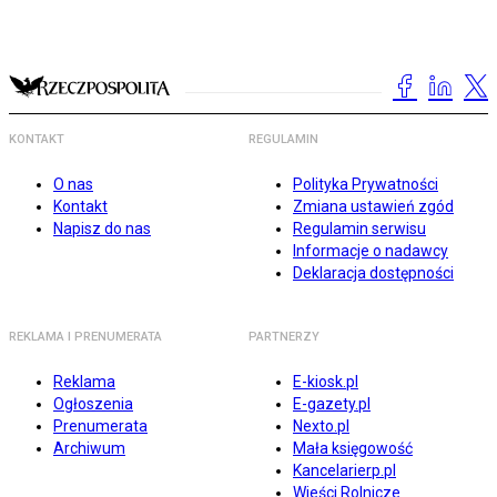
KONTAKT
REGULAMIN
O nas
Polityka Prywatności
Kontakt
Zmiana ustawień zgód
Napisz do nas
Regulamin serwisu
Informacje o nadawcy
Deklaracja dostępności
REKLAMA I PRENUMERATA
PARTNERZY
Reklama
E-kiosk.pl
Ogłoszenia
E-gazety.pl
Prenumerata
Nexto.pl
Archiwum
Mała księgowość
Kancelarierp.pl
Wieści Rolnicze