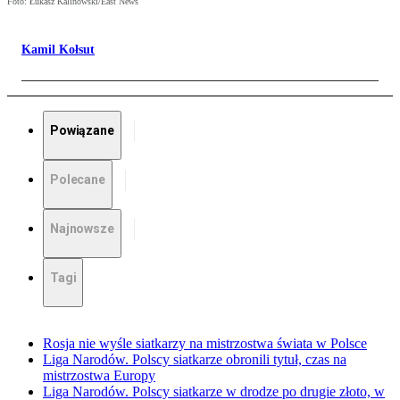
Foto: Łukasz Kalinowski/East News
Kamil Kołsut
Powiązane
Polecane
Najnowsze
Tagi
Rosja nie wyśle siatkarzy na mistrzostwa świata w Polsce
Liga Narodów. Polscy siatkarze obronili tytuł, czas na
mistrzostwa Europy
Liga Narodów. Polscy siatkarze w drodze po drugie złoto, w