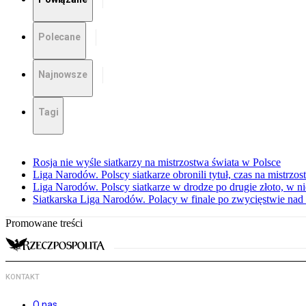
Polecane
Najnowsze
Tagi
Rosja nie wyśle siatkarzy na mistrzostwa świata w Polsce
Liga Narodów. Polscy siatkarze obronili tytuł, czas na mistrzo
Liga Narodów. Polscy siatkarze w drodze po drugie złoto, w ni
Siatkarska Liga Narodów. Polacy w finale po zwycięstwie nad
Promowane treści
KONTAKT
O nas