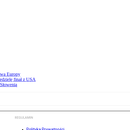
stwa Europy
edzielę finał z USA
 Słowenią
REGULAMIN
Polityka Prywatności