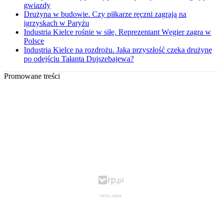
gwiazdy
Drużyna w budowie. Czy piłkarze ręczni zagrają na
igrzyskach w Paryżu
Industria Kielce rośnie w siłę. Reprezentant Węgier zagra w
Polsce
Industria Kielce na rozdrożu. Jaka przyszłość czeka drużynę
po odejściu Tałanta Dujszebajewa?
Promowane treści