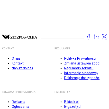
KONTAKT
REGULAMIN
O nas
Polityka Prywatności
Kontakt
Zmiana ustawień zgód
Napisz do nas
Regulamin serwisu
Informacje o nadawcy
Deklaracja dostępności
REKLAMA I PRENUMERATA
PARTNERZY
Reklama
E-kiosk.pl
Ogłoszenia
E-gazety.pl