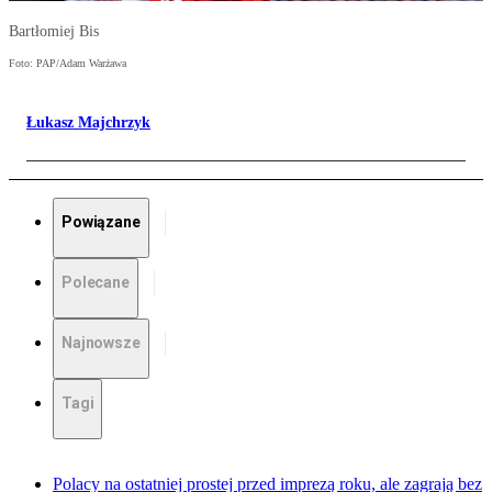
Bartłomiej Bis
Foto: PAP/Adam Warżawa
Łukasz Majchrzyk
Powiązane
Polecane
Najnowsze
Tagi
Polacy na ostatniej prostej przed imprezą roku, ale zagrają bez