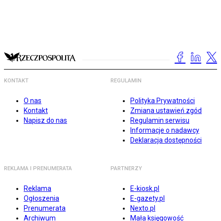
KONTAKT
REGULAMIN
O nas
Polityka Prywatności
Kontakt
Zmiana ustawień zgód
Napisz do nas
Regulamin serwisu
Informacje o nadawcy
Deklaracja dostępności
REKLAMA I PRENUMERATA
PARTNERZY
Reklama
E-kiosk.pl
Ogłoszenia
E-gazety.pl
Prenumerata
Nexto.pl
Archiwum
Mała księgowość