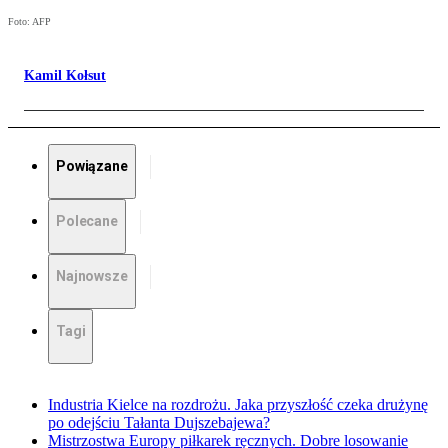
Foto: AFP
Kamil Kołsut
Powiązane
Polecane
Najnowsze
Tagi
Industria Kielce na rozdrożu. Jaka przyszłość czeka drużynę
po odejściu Tałanta Dujszebajewa?
Mistrzostwa Europy piłkarek ręcznych. Dobre losowanie