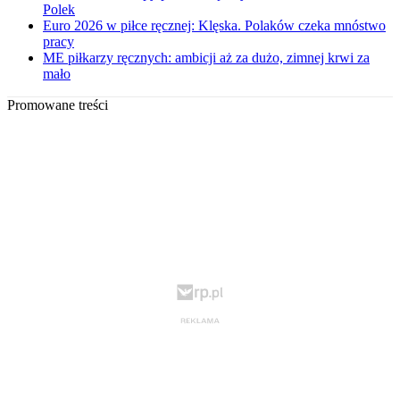
Polek
Euro 2026 w piłce ręcznej: Klęska. Polaków czeka mnóstwo
pracy
ME piłkarzy ręcznych: ambicji aż za dużo, zimnej krwi za
mało
Promowane treści