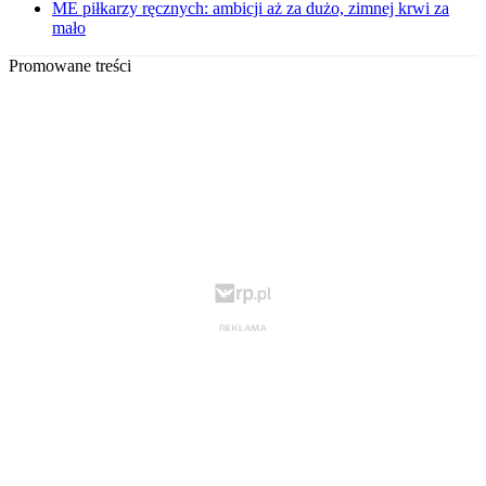
ME piłkarzy ręcznych: ambicji aż za dużo, zimnej krwi za
mało
Promowane treści