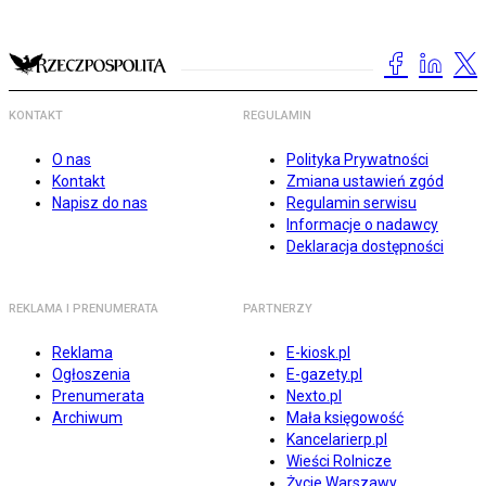
KONTAKT
REGULAMIN
O nas
Polityka Prywatności
Kontakt
Zmiana ustawień zgód
Napisz do nas
Regulamin serwisu
Informacje o nadawcy
Deklaracja dostępności
REKLAMA I PRENUMERATA
PARTNERZY
Reklama
E-kiosk.pl
Ogłoszenia
E-gazety.pl
Prenumerata
Nexto.pl
Archiwum
Mała księgowość
Kancelarierp.pl
Wieści Rolnicze
Życie Warszawy