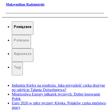
Maksymilian Radzimirski
Powiązane
Polecane
Najnowsze
Tagi
Industria Kielce na rozdrożu. Jaka przyszłość czeka drużynę
po odejściu Tałanta Dujszebajewa?
Mistrzostwa Europy piłkarek ręcznych. Dobre losowanie
Polek
Euro 2026 w piłce ręcznej: Klęska. Polaków czeka mnóstwo
pracy