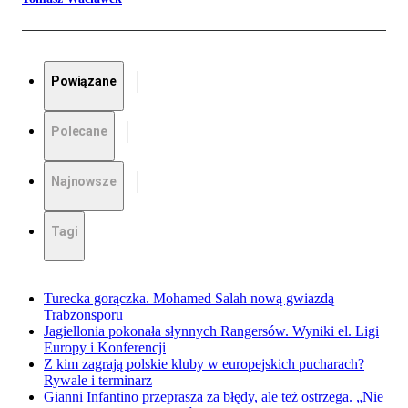
Powiązane
Polecane
Najnowsze
Tagi
Turecka gorączka. Mohamed Salah nową gwiazdą
Trabzonsporu
Jagiellonia pokonała słynnych Rangersów. Wyniki el. Ligi
Europy i Konferencji
Z kim zagrają polskie kluby w europejskich pucharach?
Rywale i terminarz
Gianni Infantino przeprasza za błędy, ale też ostrzega. „Nie