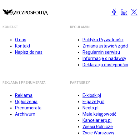
KONTAKT
REGULAMIN
O nas
Polityka Prywatności
Kontakt
Zmiana ustawień zgód
Napisz do nas
Regulamin serwisu
Informacje o nadawcy
Deklaracja dostępności
REKLAMA I PRENUMERATA
PARTNERZY
Reklama
E-kiosk.pl
Ogłoszenia
E-gazety.pl
Prenumerata
Nexto.pl
Archiwum
Mała księgowość
Kancelarierp.pl
Wieści Rolnicze
Życie Warszawy