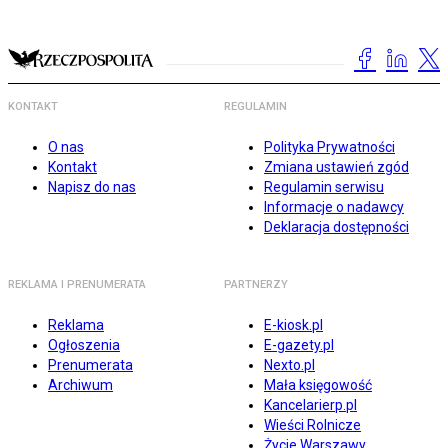
KONTAKT
REGULAMIN
O nas
Polityka Prywatności
Kontakt
Zmiana ustawień zgód
Napisz do nas
Regulamin serwisu
Informacje o nadawcy
Deklaracja dostępności
REKLAMA I PRENUMERATA
PARTNERZY
Reklama
E-kiosk.pl
Ogłoszenia
E-gazety.pl
Prenumerata
Nexto.pl
Archiwum
Mała księgowość
Kancelarierp.pl
Wieści Rolnicze
Życie Warszawy