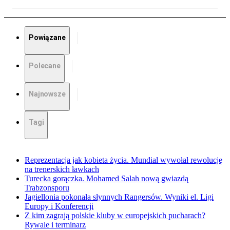
Powiązane
Polecane
Najnowsze
Tagi
Reprezentacja jak kobieta życia. Mundial wywołał rewolucję
na trenerskich ławkach
Turecka gorączka. Mohamed Salah nową gwiazdą
Trabzonsporu
Jagiellonia pokonała słynnych Rangersów. Wyniki el. Ligi
Europy i Konferencji
Z kim zagrają polskie kluby w europejskich pucharach?
Rywale i terminarz