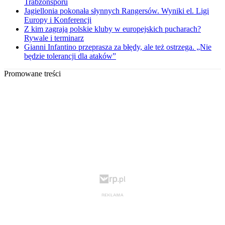
Trabzonsporu
Jagiellonia pokonała słynnych Rangersów. Wyniki el. Ligi
Europy i Konferencji
Z kim zagrają polskie kluby w europejskich pucharach?
Rywale i terminarz
Gianni Infantino przeprasza za błędy, ale też ostrzega. „Nie
będzie tolerancji dla ataków”
Promowane treści