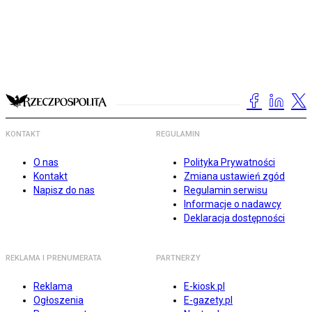
KONTAKT
REGULAMIN
O nas
Polityka Prywatności
Kontakt
Zmiana ustawień zgód
Napisz do nas
Regulamin serwisu
Informacje o nadawcy
Deklaracja dostępności
REKLAMA I PRENUMERATA
PARTNERZY
Reklama
E-kiosk.pl
Ogłoszenia
E-gazety.pl