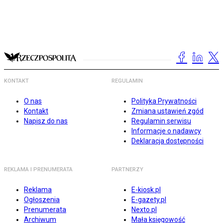
KONTAKT
REGULAMIN
O nas
Polityka Prywatności
Kontakt
Zmiana ustawień zgód
Napisz do nas
Regulamin serwisu
Informacje o nadawcy
Deklaracja dostępności
REKLAMA I PRENUMERATA
PARTNERZY
Reklama
E-kiosk.pl
Ogłoszenia
E-gazety.pl
Prenumerata
Nexto.pl
Archiwum
Mała księgowość