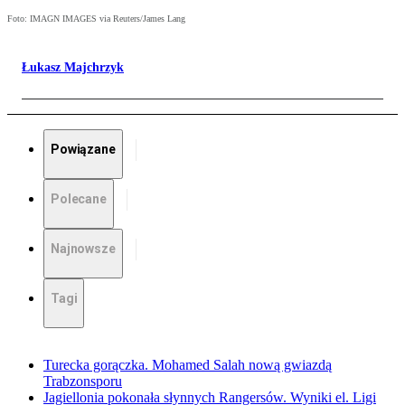
Foto: IMAGN IMAGES via Reuters/James Lang
Łukasz Majchrzyk
Powiązane
Polecane
Najnowsze
Tagi
Turecka gorączka. Mohamed Salah nową gwiazdą
Trabzonsporu
Jagiellonia pokonała słynnych Rangersów. Wyniki el. Ligi