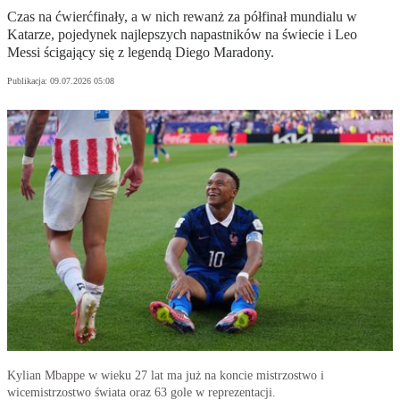
Czas na ćwierćfinały, a w nich rewanż za półfinał mundialu w
Katarze, pojedynek najlepszych napastników na świecie i Leo
Messi ścigający się z legendą Diego Maradony.
Publikacja:
09.07.2026 05:08
Kylian Mbappe w wieku 27 lat ma już na koncie mistrzostwo i
wicemistrzostwo świata oraz 63 gole w reprezentacji.