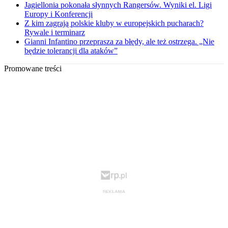
Jagiellonia pokonała słynnych Rangersów. Wyniki el. Ligi
Europy i Konferencji
Z kim zagrają polskie kluby w europejskich pucharach?
Rywale i terminarz
Gianni Infantino przeprasza za błędy, ale też ostrzega. „Nie
będzie tolerancji dla ataków”
Promowane treści