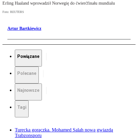
Erling Haaland wprowadził Norwegię do ćwierćfinału mundialu
Foto: REUTERS
Artur Bartkiewicz
Powiązane
Polecane
Najnowsze
Tagi
Turecka gorączka. Mohamed Salah nową gwiazdą
Trabzonsporu