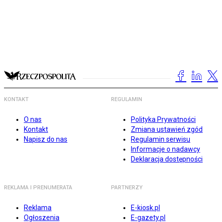
KONTAKT
REGULAMIN
O nas
Polityka Prywatności
Kontakt
Zmiana ustawień zgód
Napisz do nas
Regulamin serwisu
Informacje o nadawcy
Deklaracja dostępności
REKLAMA I PRENUMERATA
PARTNERZY
Reklama
E-kiosk.pl
Ogłoszenia
E-gazety.pl