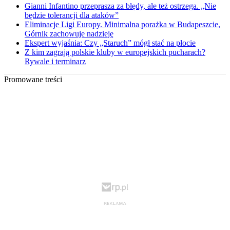
Gianni Infantino przeprasza za błędy, ale też ostrzega. „Nie
będzie tolerancji dla ataków”
Eliminacje Ligi Europy. Minimalna porażka w Budapeszcie,
Górnik zachowuje nadzieję
Ekspert wyjaśnia: Czy „Staruch” mógł stać na płocie
Z kim zagrają polskie kluby w europejskich pucharach?
Rywale i terminarz
Promowane treści