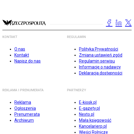
KONTAKT
REGULAMIN
O nas
Polityka Prywatności
Kontakt
Zmiana ustawień zgód
Napisz do nas
Regulamin serwisu
Informacje o nadawcy
Deklaracja dostępności
REKLAMA I PRENUMERATA
PARTNERZY
Reklama
E-kiosk.pl
Ogłoszenia
E-gazety.pl
Prenumerata
Nexto.pl
Archiwum
Mała księgowość
Kancelarierp.pl
Wieści Rolnicze