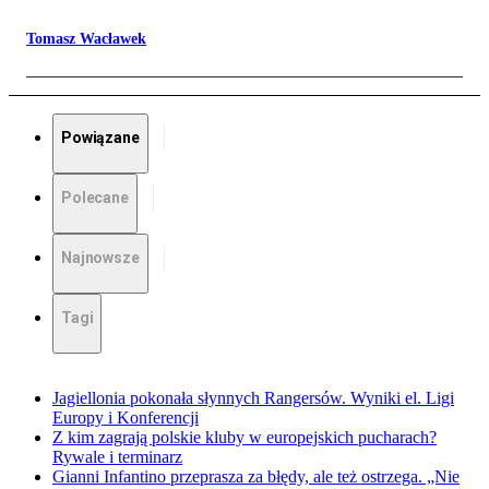
Tomasz Wacławek
Powiązane
Polecane
Najnowsze
Tagi
Jagiellonia pokonała słynnych Rangersów. Wyniki el. Ligi
Europy i Konferencji
Z kim zagrają polskie kluby w europejskich pucharach?
Rywale i terminarz
Gianni Infantino przeprasza za błędy, ale też ostrzega. „Nie