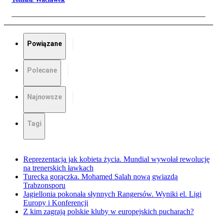
Powiązane
Polecane
Najnowsze
Tagi
Reprezentacja jak kobieta życia. Mundial wywołał rewolucję
na trenerskich ławkach
Turecka gorączka. Mohamed Salah nową gwiazdą
Trabzonsporu
Jagiellonia pokonała słynnych Rangersów. Wyniki el. Ligi
Europy i Konferencji
Z kim zagrają polskie kluby w europejskich pucharach?