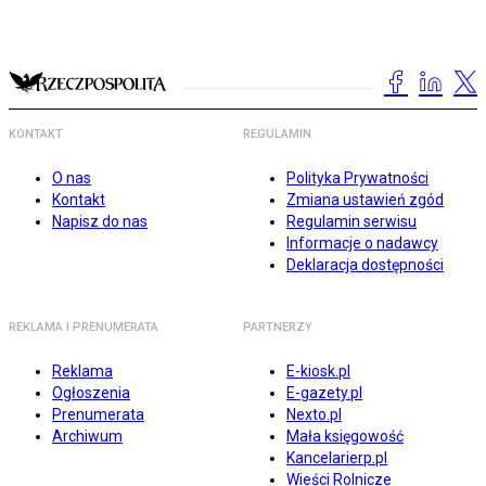
KONTAKT
REGULAMIN
O nas
Polityka Prywatności
Kontakt
Zmiana ustawień zgód
Napisz do nas
Regulamin serwisu
Informacje o nadawcy
Deklaracja dostępności
REKLAMA I PRENUMERATA
PARTNERZY
Reklama
E-kiosk.pl
Ogłoszenia
E-gazety.pl
Prenumerata
Nexto.pl
Archiwum
Mała księgowość
Kancelarierp.pl
Wieści Rolnicze