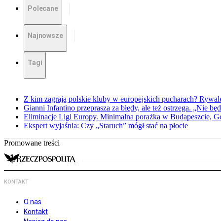
Polecane
Najnowsze
Tagi
Z kim zagrają polskie kluby w europejskich pucharach? Rywale
Gianni Infantino przeprasza za błędy, ale też ostrzega. „Nie będ
Eliminacje Ligi Europy. Minimalna porażka w Budapeszcie, G
Ekspert wyjaśnia: Czy „Staruch” mógł stać na płocie
Promowane treści
KONTAKT
O nas
Kontakt