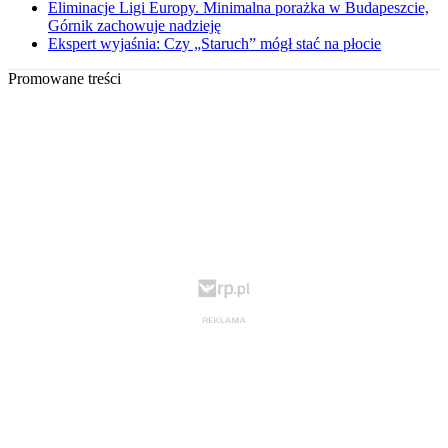
Eliminacje Ligi Europy. Minimalna porażka w Budapeszcie,
Górnik zachowuje nadzieję
Ekspert wyjaśnia: Czy „Staruch” mógł stać na płocie
Promowane treści