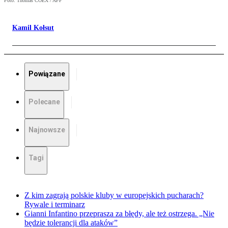
Foto: Thomas COEX / AFP
Kamil Kołsut
Powiązane
Polecane
Najnowsze
Tagi
Z kim zagrają polskie kluby w europejskich pucharach?
Rywale i terminarz
Gianni Infantino przeprasza za błędy, ale też ostrzega. „Nie
będzie tolerancji dla ataków”