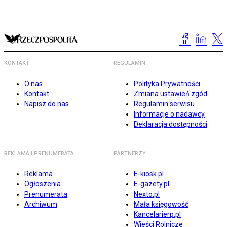
KONTAKT
REGULAMIN
O nas
Polityka Prywatności
Kontakt
Zmiana ustawień zgód
Napisz do nas
Regulamin serwisu
Informacje o nadawcy
Deklaracja dostępności
REKLAMA I PRENUMERATA
PARTNERZY
Reklama
E-kiosk.pl
Ogłoszenia
E-gazety.pl
Prenumerata
Nexto.pl
Archiwum
Mała księgowość
Kancelarierp.pl
Wieści Rolnicze