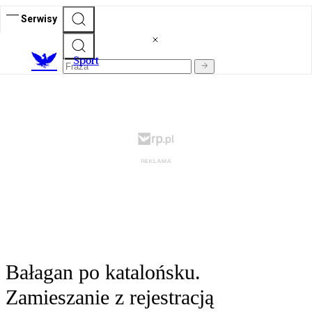
Serwisy
S
port
Bałagan po katalońsku.
Zamieszanie z rejestracją