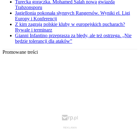
Turecka gorączka. Mohamed Salah nową gwiazdą
Trabzonsporu
Jagiellonia pokonała słynnych Rangersów. Wyniki el. Ligi
Europy i Konferencji
Z kim zagrają polskie kluby w europejskich pucharach?
Rywale i terminarz
Gianni Infantino przeprasza za błędy, ale też ostrzega. „Nie
będzie tolerancji dla ataków”
Promowane treści