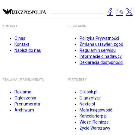
KONTAKT
REGULAMIN
O nas
Polityka Prywatności
Kontakt
Zmiana ustawień zgód
Napisz do nas
Regulamin serwisu
Informacje o nadawcy
Deklaracja dostępności
REKLAMA I PRENUMERATA
PARTNERZY
Reklama
E-kiosk.pl
Ogłoszenia
E-gazety.pl
Prenumerata
Nexto.pl
Archiwum
Mała księgowość
Kancelarierp.pl
Wieści Rolnicze
Życie Warszawy