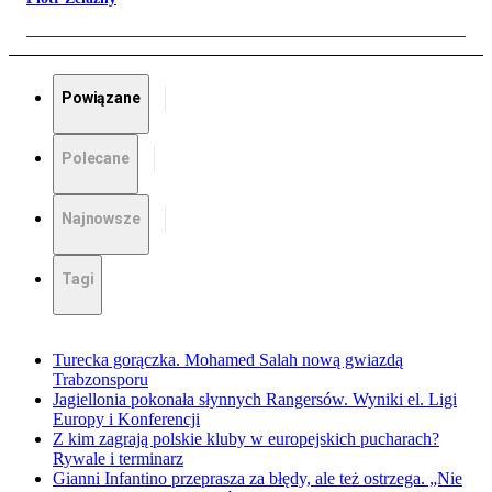
Powiązane
Polecane
Najnowsze
Tagi
Turecka gorączka. Mohamed Salah nową gwiazdą
Trabzonsporu
Jagiellonia pokonała słynnych Rangersów. Wyniki el. Ligi
Europy i Konferencji
Z kim zagrają polskie kluby w europejskich pucharach?
Rywale i terminarz
Gianni Infantino przeprasza za błędy, ale też ostrzega. „Nie