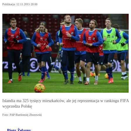
Publikacja:
12.11.2015 20:00
Islandia ma 325 tysięcy mieszkańców, ale jej reprezentacja w rankingu FIFA
wyprzedza Polskę
Foto: PAP/Bartłomiej Zborowski
Piotr Żelazny