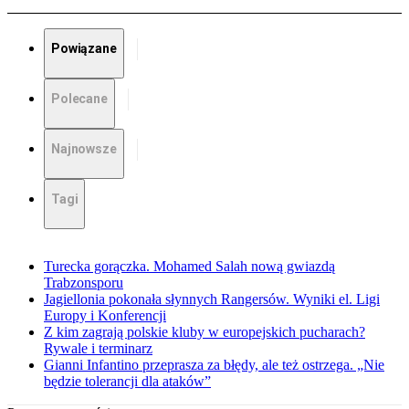
Powiązane
Polecane
Najnowsze
Tagi
Turecka gorączka. Mohamed Salah nową gwiazdą
Trabzonsporu
Jagiellonia pokonała słynnych Rangersów. Wyniki el. Ligi
Europy i Konferencji
Z kim zagrają polskie kluby w europejskich pucharach?
Rywale i terminarz
Gianni Infantino przeprasza za błędy, ale też ostrzega. „Nie
będzie tolerancji dla ataków”