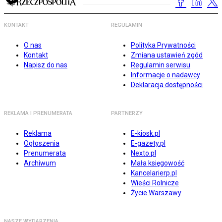
KONTAKT
REGULAMIN
O nas
Polityka Prywatności
Kontakt
Zmiana ustawień zgód
Napisz do nas
Regulamin serwisu
Informacje o nadawcy
Deklaracja dostępności
REKLAMA I PRENUMERATA
PARTNERZY
Reklama
E-kiosk.pl
Ogłoszenia
E-gazety.pl
Prenumerata
Nexto.pl
Archiwum
Mała księgowość
Kancelarierp.pl
Wieści Rolnicze
Życie Warszawy
NASZE WYDARZENIA