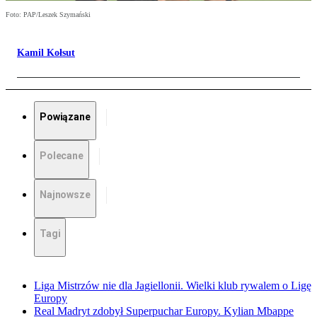
Foto: PAP/Leszek Szymański
Kamil Kołsut
Powiązane
Polecane
Najnowsze
Tagi
Liga Mistrzów nie dla Jagiellonii. Wielki klub rywalem o Ligę
Europy
Real Madryt zdobył Superpuchar Europy. Kylian Mbappe