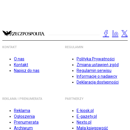
KONTAKT
REGULAMIN
O nas
Polityka Prywatności
Kontakt
Zmiana ustawień zgód
Napisz do nas
Regulamin serwisu
Informacje o nadawcy
Deklaracja dostępności
REKLAMA I PRENUMERATA
PARTNERZY
Reklama
E-kiosk.pl
Ogłoszenia
E-gazety.pl
Prenumerata
Nexto.pl
Archiwum
Mała księgowość