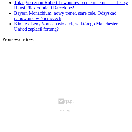
Takiego sezonu Robert Lewandowski nie miał od 11 lat. Czy
Hansi Flick odmieni Barcelonę?
Bayern Monachium: nowy trener, stare cele. Odzyskać
panowanie w Niemczech
Kim jest Leny Yoro - nastolatek, za którego Manchester
United zapłacił fortunę?
Promowane treści