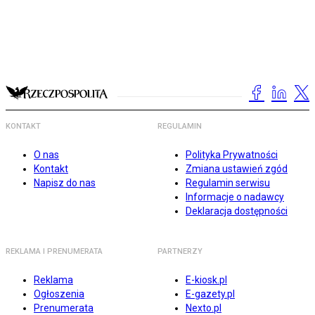
KONTAKT
REGULAMIN
O nas
Polityka Prywatności
Kontakt
Zmiana ustawień zgód
Napisz do nas
Regulamin serwisu
Informacje o nadawcy
Deklaracja dostępności
REKLAMA I PRENUMERATA
PARTNERZY
Reklama
E-kiosk.pl
Ogłoszenia
E-gazety.pl
Prenumerata
Nexto.pl