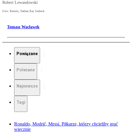
Robert Lewandowski
Foto: Reuters, Nathan Ray Seebeck
Tomasz Wacławek
Powiązane
Polecane
Najnowsze
Tagi
Ronaldo, Modrić, Messi. Piłkarze, którzy chcieliby grać
wiecznie