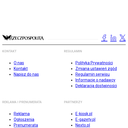
KONTAKT
REGULAMIN
O nas
Polityka Prywatności
Kontakt
Zmiana ustawień zgód
Napisz do nas
Regulamin serwisu
Informacje o nadawcy
Deklaracja dostępności
REKLAMA I PRENUMERATA
PARTNERZY
Reklama
E-kiosk.pl
Ogłoszenia
E-gazety.pl
Prenumerata
Nexto.pl