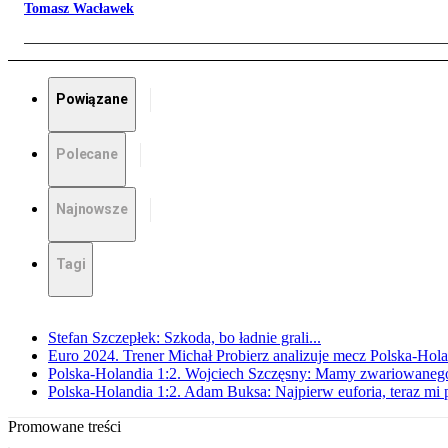
Tomasz Wacławek
Powiązane
Polecane
Najnowsze
Tagi
Stefan Szczepłek: Szkoda, bo ładnie grali...
Euro 2024. Trener Michał Probierz analizuje mecz Polska-Hol
Polska-Holandia 1:2. Wojciech Szczęsny: Mamy zwariowanego 
Polska-Holandia 1:2. Adam Buksa: Najpierw euforia, teraz mi 
Promowane treści