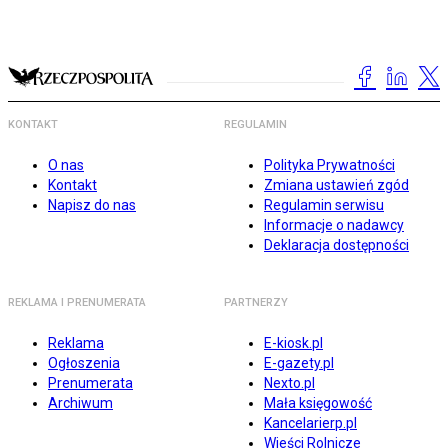
KONTAKT
REGULAMIN
O nas
Polityka Prywatności
Kontakt
Zmiana ustawień zgód
Napisz do nas
Regulamin serwisu
Informacje o nadawcy
Deklaracja dostępności
REKLAMA I PRENUMERATA
PARTNERZY
Reklama
E-kiosk.pl
Ogłoszenia
E-gazety.pl
Prenumerata
Nexto.pl
Archiwum
Mała księgowość
Kancelarierp.pl
Wieści Rolnicze