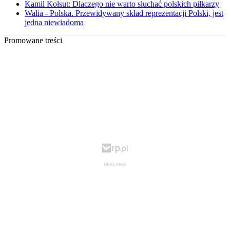
Kamil Kołsut: Dlaczego nie warto słuchać polskich piłkarzy
Walia - Polska. Przewidywany skład reprezentacji Polski, jest
jedna niewiadoma
Promowane treści