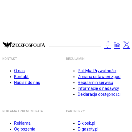
KONTAKT
REGULAMIN
O nas
Polityka Prywatności
Kontakt
Zmiana ustawień zgód
Napisz do nas
Regulamin serwisu
Informacje o nadawcy
Deklaracja dostępności
REKLAMA I PRENUMERATA
PARTNERZY
Reklama
E-kiosk.pl
Ogłoszenia
E-gazety.pl