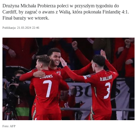
Drużyna Michała Probierza poleci w przyszłym tygodniu do
Cardiff, by zagrać o awans z Walią, która pokonała Finlandię 4:1.
Finał baraży we wtorek.
Publikacja:
21.03.2024 22:46
Foto: AFP