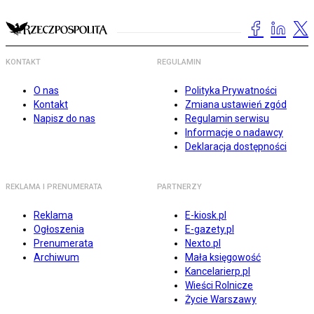
KONTAKT
REGULAMIN
O nas
Polityka Prywatności
Kontakt
Zmiana ustawień zgód
Napisz do nas
Regulamin serwisu
Informacje o nadawcy
Deklaracja dostępności
REKLAMA I PRENUMERATA
PARTNERZY
Reklama
E-kiosk.pl
Ogłoszenia
E-gazety.pl
Prenumerata
Nexto.pl
Archiwum
Mała księgowość
Kancelarierp.pl
Wieści Rolnicze
Życie Warszawy