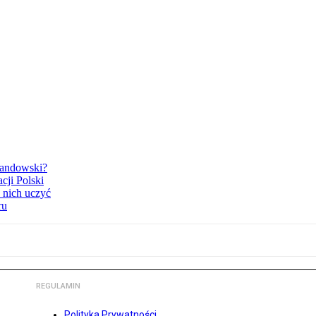
ewandowski?
cji Polski
 nich uczyć
ru
REGULAMIN
Polityka Prywatności