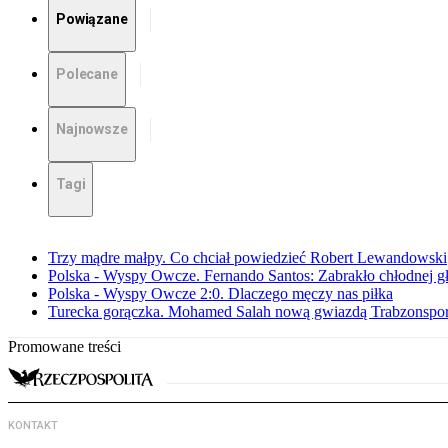
Powiązane
Polecane
Najnowsze
Tagi
Trzy mądre małpy. Co chciał powiedzieć Robert Lewandowski
Polska - Wyspy Owcze. Fernando Santos: Zabrakło chłodnej 
Polska - Wyspy Owcze 2:0. Dlaczego męczy nas piłka
Turecka gorączka. Mohamed Salah nową gwiazdą Trabzonspo
Promowane treści
KONTAKT