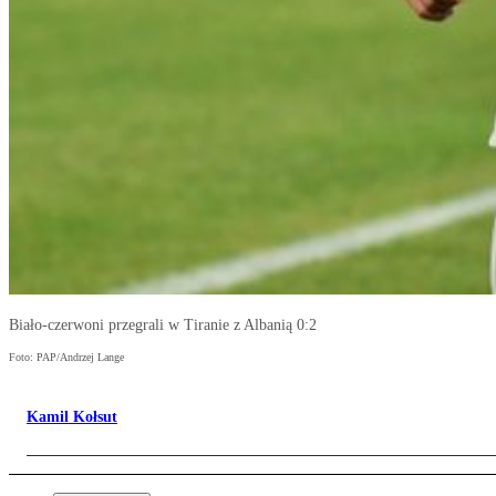
Biało-czerwoni przegrali w Tiranie z Albanią 0:2
Foto: PAP/Andrzej Lange
Kamil Kołsut